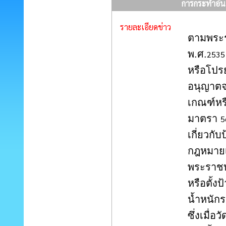
การกระทำอันเ
รายละเอียดข่าว
ตามพระร
พ.ศ.
2535
หรือโปร
อนุญาตจา
เกณฑ์หรื
มาตรา
5
เกี่ยวก
กฎหมายเ
พระราชบ
หรือตั้ง
น้ำหนักร
ซึ่งเมื่