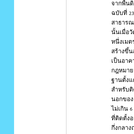
จากพื้น
ฉบับที่
23
สาธารณะ
นั้นเมื่
หนึ่งเมต
สร้างขึ้
เป็นอา
กฎหมาย 
ฐานตั้งแ
สำหรับต
นอกของอา
ไม่เกิน
6
ที่ติดตั้
กึ่งกลาง