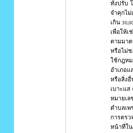
ทั้งปรับ
จำคุกไม่
เกิน
30,0
เพื่อให้
ตามมาตร
หรือไม่
ใช้กฎหม
อำเภอแส
หรือสิ่ง
เบาะแส ด
หมายเล
ตำบลเพชร
การตรวจส
หน้าที่