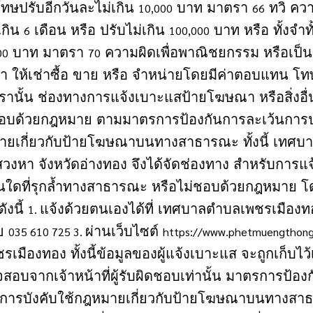
 โทษปรับอีกวันละไม่เกิน
บาท มาตรา
ทวิ ควา
10,000
66
เกิน
เดือน หรือ ปรับไม่เกิน
บาท หรือ ทั้งจำท
6
100,000
บาท มาตรา
ความผิดเพื่อพาณิชยกรรม หรือเป
00
70
เช่า ให้เช่าซื้อ ขาย หรือ จำหน่ายโดยมีค่าตอบแทน โ
านั้น ช่องทางการแจ้งเบาะแสป้ายโฆษณา หรือสิ่งอื่
ชอบด้วยกฎหมาย ตามมาตรการป้องกันการละเว้นการปฏิบ
ายเกี่ยวกับป้ายโฆษณาบนทางสาธารณะ ทั้งนี้ เทศ
วงหา จังหวัดอ่างทอง จึงได้จัดช่องทาง สำหรับการ
อื่นใดที่รุกล้ำทางสาธารณะ หรือไม่ชอบด้วยกฎหมาย 
ังนี้
แจ้งด้วยตนเองได้ที่ เทศบาลตำบลเพชรเมือง
1.
ข
ผ่านเว็บไซต์
035 610 725 3.
https://www.phetmuengthong
เมืองทอง ทั้งนี้ข้อมูลของผู้แจ้งเบาะแส จะถูกเก็บไว้
อบจากเจ้าหน้าที่ผู้รับผิดชอบเท่านั้น มาตรการป้องก
ในการบังคับใช้กฎหมายเกี่ยวกับป้ายโฆษณาบนทางสา