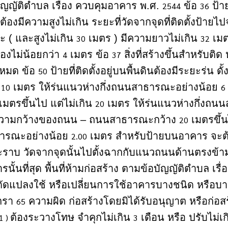
ัญญัติตำบล เรื่อง ควบคุมอาคาร พ.ศ.
ข้อ
ป้าย
2544
36
้องมีความสูงไม่เกิน ระยะที่วัดจากจุดที่ติดตั้งป้ายไ
 ( และสูงไม่เกิน
เมตร ) มีความยาวไม่เกิน
เมต
30
32
จองไม่น้อยกว่า
เมตร ข้อ
สิ่งที่สร้างขึ้นสำหรับติด 
4
37
งหมด ข้อ
ป้ายที่ติดตั้งอยู่บนพื้นดินต้องมีระยะร่น 
50
า
เมตร ให้ร่นแนวห่างกึ่งถนนสาธารณะอย่างน้อย
10
6
เมตรขึ้นไป แต่ไม่เกิน
เมตร ให้ร่นแนวห่างกึ่งถน
20
ามกว้างของถนน – ถนนสาธารณะกว้าง
เมตรขึ้
20
ารณะอย่างน้อย
เมตร สำหรับป้ายบนอาคาร จะต้
2.00
ราบ วัดจากจุดนั้นไปตั้งฉากกับแนวถนนด้านตรงข้า
รนั้นที่สุด พื้นที่ห้ามก่อสร้าง ตามข้อบัญญัติตำบล เ
งดัดแปลงใช้ หรือเปลี่ยนการใช้อาคารบางชนิด หรื
ตรา
ความผิด ก่อสร้างโดยมิได้รับอนุญาต หรือก่อ
65
ต้องระวางโทษ จำคุกไม่เกิน
เดือน หรือ ปรับไม่เ
1 )
3