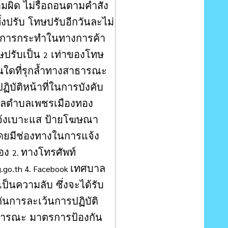
มผิด ไม่รื้อถอนตามคำสั่ง
ั้งปรับ โทษปรับอีกวันละไม่
็นการกระทำในทางการค้า
ทษปรับเป็น
เท่าของโทษ
2
นใดที่รุกล้ำทางสาธารณะ
ัติหน้าที่ในการบังคับ
บาลตำบลเพชรเมืองทอง
แจ้งเบาะแส ป้ายโฆษณา
โดยมีช่องทางในการแจ้ง
ทอง
ทางโทรศัพท์
2.
เทศบาล
.go.th 4. Facebook
เป็นความลับ ซึ่งจะได้รับ
ันการละเว้นการปฏิบัติ
ธารณะ มาตรการป้องกัน