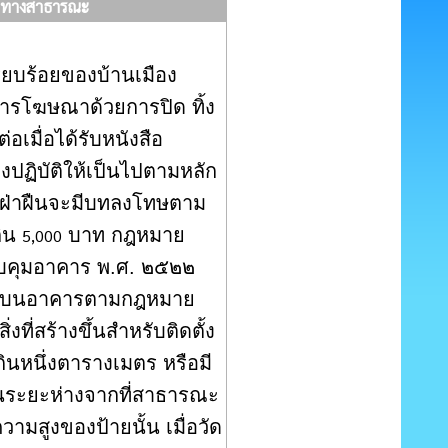
ล้ำทางสาธารณะ
ยบร้อยของบ้านเมือง
ารโฆษณาด้วยการปิด ทิ้ง
เมื่อได้รับหนังสือ
งปฏิบัติให้เป็นไปตามหลัก
ใดฝ่าฝืนจะมีบทลงโทษตาม
กิน
บาท กฎหมาย
5,000
บคุมอาคาร พ.ศ. ๒๕๒๒
้ายบนอาคารตามกฎหมาย
ิ่งที่สร้างขึ้นสำหรับติดตั้ง
เกินหนึ่งตารางเมตร หรือมี
ว้ในระยะห่างจากที่สาธารณะ
ามสูงของป้ายนั้น เมื่อวัด