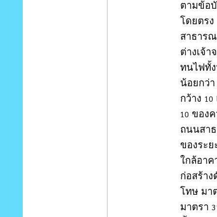
ตามข้อบ
โดยตรง ต
สาธารณะ
ต่างเจ้า
ทนไฟทั้
น้อยกว่
กว้าง
10
ของคว
10
ถนนสาธ
ของระยะ
ใกล้อาคา
ก่อสร้า
โทษ มา
มาตรา
3