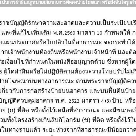
ป็นการฝ่าฝืนกฎหมายเกี่ยวกับการติดตั้งป้ายโฆษณา หรือสิ่งอื่นใดรุก
าชบัญญัติรักษาความสะอาดและความเป็นระเบียบเรี
และที่แก้ไขเพิ่มเติม พ.ศ.
มาตรา
กำหนดให้ ก
2560
10
ยแผนประกาศหรือใบปลิวในที่สาธารณะ จะกระทําได้ต่อ
กเจ้าพนักงานท้องถิ่นหรือพนักงานเจ้าหน้าที่ และต้อ
อเงื่อนไขที่กำหนดในหนังสืออนุญาตด้วย ซึ่งหากผู้
ผู้ใดฝ่าฝืนหรือไม่ปฏิบัติตามต้องระวางโทษปรับไม่เ
6
ับป้ายโฆษณาบนทางสาธารณะ ตามพระราชบัญญัติคว
กี่ยวกับการก่อสร้างป้ายบนอาคาร และบนพื้นดินป
ัญญัติควบคุมอาคาร พ.ศ.
มาตรา
ป้าย หรือส
2522
4 (3)
ป้าย (ก) ที่ติด หรือตั้งไว้เหนือที่สาธารณะ และมีขนาด
วมทั้งโครงสร้างเกินสิบกิโลกรัม (ข) ที่ติด หรือตั้งไ
อวัดในทางราบแล้ว ระยะห่างจากที่สาธารณะมีน้อยกว่าคว