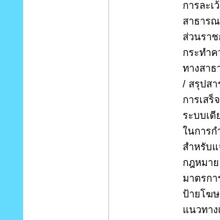
การละเว
สาธารณะ
ส่วนราชก
กระทำคว
ทางสาธาร
/ สรุปส
การเสร
ระบบเดีย
ในการกำ
สำหรับแ
กฎหมาย 
มาตรการ
ป้ายโฆษ
แนวทางเ