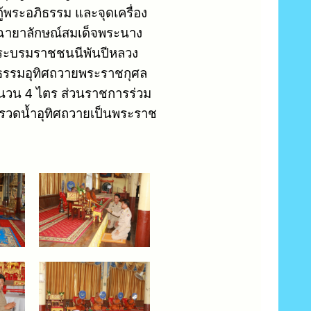
ู้พระอภิธรรม และจุดเครื่อง
ฉายาลักษณ์สมเด็จพระนาง
ถ พระบรมราชชนนีพันปีหลวง
ิธรรมอุทิศถวายพระราชกุศล
นวน 4 ไตร ส่วนราชการร่วม
รวดน้ำอุทิศถวายเป็นพระราช