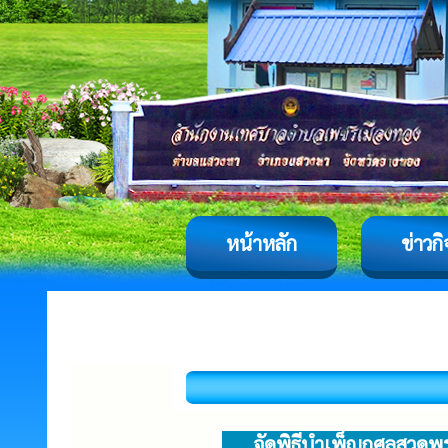
หน้าหลัก
ข่าวก
จัดพิธีบำเพ็ญกุศลสวดพร