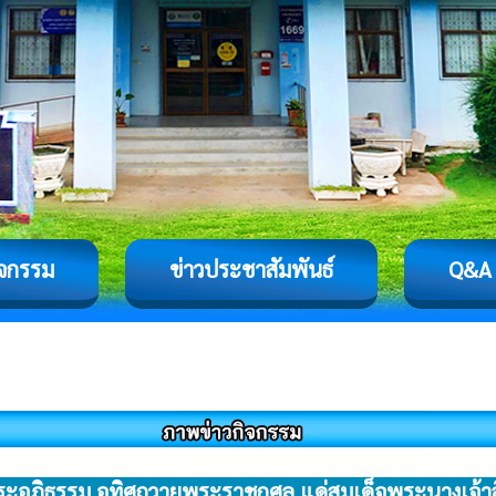
ิจกรรม
ข่าวประชาสัมพันธ์
Q&A
ะอภิธรรม อุทิศถวายพระราชกุศล แด่สมเด็จพระนางเจ้าสิ