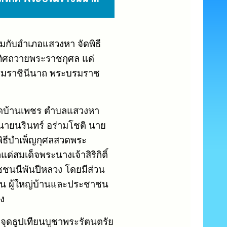
กับอำเภอแสวงหา จัดพิธี
ทิศถวายพระราชกุศล แด่
ะบรมราชินีนาถ พระบรมราช
่วัดบ้านเพชร ตำบลแสวงหา
นายนรินทร์ อร่ามโชติ นาย
ิธีบำเพ็ญกุศลสวดพระ
่สมเด็จพระนางเจ้าสิริกิติ์
นนีพันปีหลวง โดยมีส่วน
น ผู้ใหญ่บ้านและประชาชน
ยง
จุดธูปเทียนบูชาพระรัตนตรัย