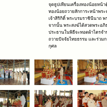
จุดธูปเทียนเครื่องทองน้อยหน้าต
ทองน้อยถวายสักการะหน้าพระ
เจ้าสิริกิติ์ พระบรมราชินีนา
จากนั้น พระสงฆ์ได้สวดพระอภ
ประธานในพิธีจะทอดผ้าไตรจำ
ถวายปัจจัยไทยธรรม และร่วมก
กุศล