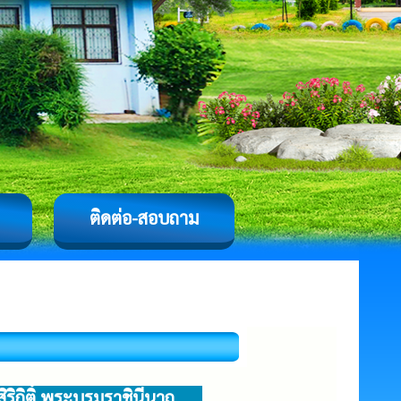
ติดต่อ-สอบถาม
ริกิติ์ พระบรมราชินีนาถ